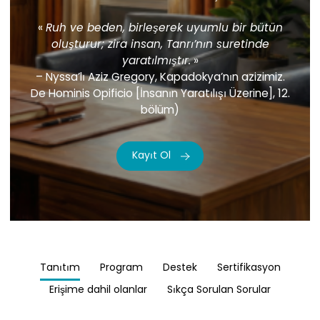
«
Ruh ve beden, birleşerek uyumlu bir bütün
oluşturur; zira insan, Tanrı’nın suretinde
yaratılmıştır.
»
– Nyssa’lı Aziz Gregory, Kapadokya’nın azizimiz.
De Hominis Opificio [İnsanın Yaratılışı Üzerine], 12.
bölüm)
Kayıt Ol
Tanıtım
Program
Destek
Sertifikasyon
Erişime dahil olanlar
Sıkça Sorulan Sorular