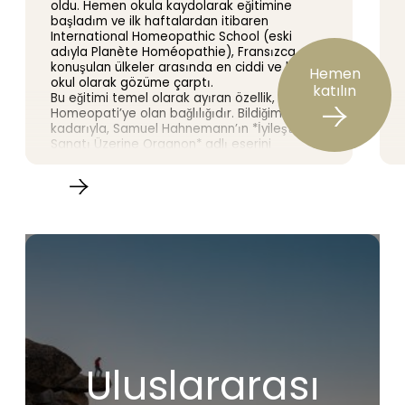
oldu. Hemen okula kaydolarak eğitimine
başladım ve ilk haftalardan itibaren
International Homeopathic School (eski
adıyla Planète Homéopathie), Fransızca
konuşulan ülkeler arasında en ciddi ve kaliteli
Hemen
okul olarak gözüme çarptı.
katılın
Bu eğitimi temel olarak ayıran özellik, SAF
Homeopati’ye olan bağlılığıdır. Bildiğim
kadarıyla, Samuel Hahnemann’ın *İyileştirme
Sanatı Üzerine Organon* adlı eserini
derinlemesine incelememizi teşvik eden tek
okul budur. Eğitim, orijinal doktrine
dayanmaktadır ve 20. yüzyılın önde gelen
homeopati uzmanları tarafından uygulandığı
şekliyle, Üstad’ın yazdıklarını titizlikle takip
etmektedir. Ayrıca, çok sayıda klinik vaka,
öğrenme deneyimini zenginleştirerek süreci
daha canlı hale getirmektedir.
Dr. Broussalian eşsiz bir öğretmendir. Bilgi
birikimi ve deneyimi muazzamdır ve bunları
nadir rastlanan bir açıklık ve tutkuyla
aktarmaktadır. Burada homeopatiye
yüzeysel bir bakış atılmıyor: homeopatinin en
temel ve en etkili ilkelerinin derinliklerine
Uluslararası
dalınıyoruz.
Eğer taviz vermeden ve modern