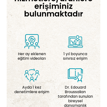
erişiminiz
bulunmaktadır
Her ay eklenen
1 yıl boyunca
eğitim videoları
sınırsız erişim
Ayda 1 kez
Dr. Edouard
denetimlere erişim
Broussalian
tarafından sunulan
bireysel
danışmanlık