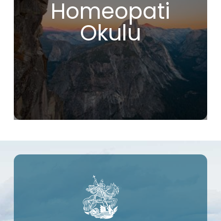
sapmalardan uzak, gerçek homeopatiyi
Homeopati
keşfetmenizi sağlayacak bir okul arıyorsanız,
IHS’ye katılarak doğru seçimi yapmış
Okulu
olursunuz.
Bana gelince, bu eğitim hayatımda gerçek bir
devrim yarattı!
Christophe R. (Fransa)