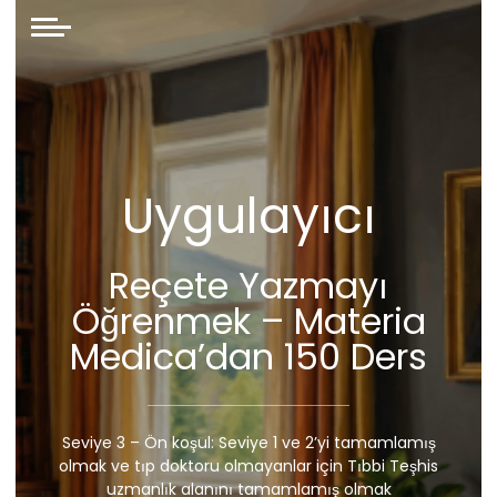
Uygulayıcı
Reçete Yazmayı
Öğrenmek – Materia
Medica’dan 150 Ders
Seviye 3 – Ön koşul: Seviye 1 ve 2’yi tamamlamış
olmak ve tıp doktoru olmayanlar için Tıbbi Teşhis
uzmanlık alanını tamamlamış olmak