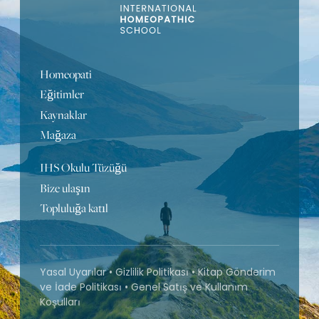
Homeopati
Eğitimler
Kaynaklar
Mağaza
IHS Okulu Tüzüğü
Bize ulaşın
Topluluğa katıl
Yasal Uyarılar
•
Gizlilik Politikası
•
Kitap Gönderim
ve İade Politikası
•
Genel Satış ve Kullanım
Koşulları