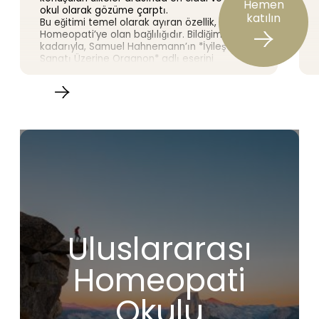
Hemen
okul olarak gözüme çarptı.
katılın
Bu eğitimi temel olarak ayıran özellik, SAF
Homeopati’ye olan bağlılığıdır. Bildiğim
kadarıyla, Samuel Hahnemann’ın *İyileştirme
Sanatı Üzerine Organon* adlı eserini
derinlemesine incelememizi teşvik eden tek
okul budur. Eğitim, orijinal doktrine
dayanmaktadır ve 20. yüzyılın önde gelen
homeopati uzmanları tarafından uygulandığı
şekliyle, Üstad’ın yazdıklarını titizlikle takip
etmektedir. Ayrıca, çok sayıda klinik vaka,
öğrenme deneyimini zenginleştirerek süreci
daha canlı hale getirmektedir.
Dr. Broussalian eşsiz bir öğretmendir. Bilgi
birikimi ve deneyimi muazzamdır ve bunları
nadir rastlanan bir açıklık ve tutkuyla
aktarmaktadır. Burada homeopatiye
yüzeysel bir bakış atılmıyor: homeopatinin en
temel ve en etkili ilkelerinin derinliklerine
Uluslararası
dalınıyoruz.
Eğer taviz vermeden ve modern
sapmalardan uzak, gerçek homeopatiyi
Homeopati
keşfetmenizi sağlayacak bir okul arıyorsanız,
IHS’ye katılarak doğru seçimi yapmış
Okulu
olursunuz.
Bana gelince, bu eğitim hayatımda gerçek bir