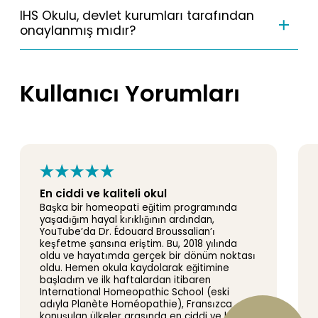
IHS Okulu, devlet kurumları tarafından
onaylanmış mıdır?
Kullanıcı Yorumları
En ciddi ve kaliteli okul
Başka bir homeopati eğitim programında
yaşadığım hayal kırıklığının ardından,
YouTube’da Dr. Édouard Broussalian’ı
keşfetme şansına eriştim. Bu, 2018 yılında
oldu ve hayatımda gerçek bir dönüm noktası
oldu. Hemen okula kaydolarak eğitimine
başladım ve ilk haftalardan itibaren
International Homeopathic School (eski
adıyla Planète Homéopathie), Fransızca
konuşulan ülkeler arasında en ciddi ve kaliteli