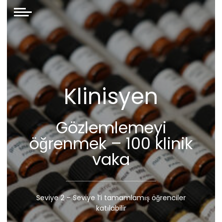
Klinisyen
Gözlemlemeyi
öğrenmek – 100 klinik
vaka
Seviye 2 – Seviye 1’i tamamlamış öğrenciler
katılabilir