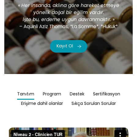
«
Her insanda, aklına göre hareket etmeye
yönelik doğal bir eğilim vardır.
İşte bu, erdeme uygun davranmaktır.
»
– Aquinli Aziz Thomas, *La Somme*, *Hukuk*
Kayıt Ol
Tanıtım
Program
Destek
Sertifikasyon
Erişime dahil olanlar
Sıkça Sorulan Sorular