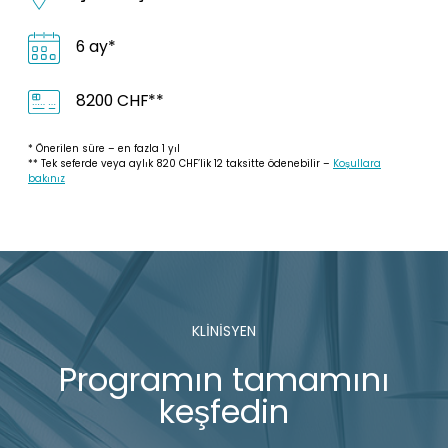
6 ay*
8200 CHF**
* Önerilen süre – en fazla 1 yıl
** Tek seferde veya aylık 820 CHF’lik 12 taksitte ödenebilir –
Koşullara
bakınız
KLINISYEN
Programın tamamını
keşfedin