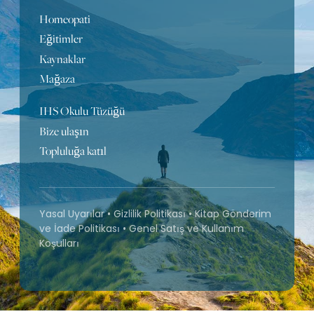
Homeopati
Eğitimler
Kaynaklar
Mağaza
IHS Okulu Tüzüğü
Bize ulaşın
Topluluğa katıl
Yasal Uyarılar
•
Gizlilik Politikası
•
Kitap Gönderim
ve İade Politikası
•
Genel Satış ve Kullanım
Koşulları