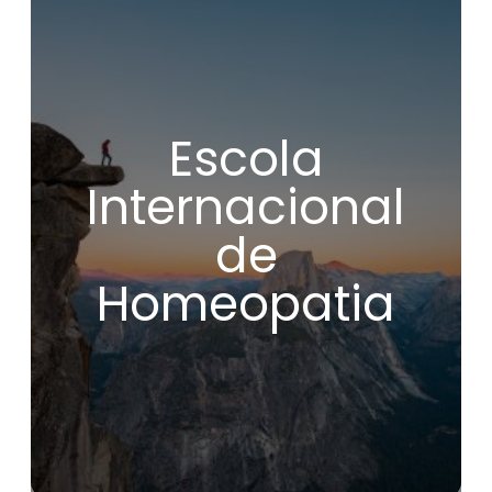
como praticados pelos grandes nomes da
homeopatia do século XX. Além disso, os
inúmeros casos clínicos vêm enriquecer a
experiência de aprendizagem, tornando o
conjunto mais dinâmico.
O Dr. Broussalian é um professor excecional.
O seu conhecimento e a sua experiência são
imensos, e transmite-os com uma clareza e
Escola
uma paixão raras. Aqui não se trata de uma
abordagem superficial da homeopatia:
Internacional
mergulhamos nos seus princípios mais
fundamentais e eficazes.
Se procura uma escola que lhe permita
de
descobrir a verdadeira homeopatia, sem
compromissos nem desvios modernos, está
Homeopatia
a fazer a escolha certa ao ingressar no IHS.
No que me diz respeito, esta formação foi
uma verdadeira revolução na minha vida!
Christophe R. (França)