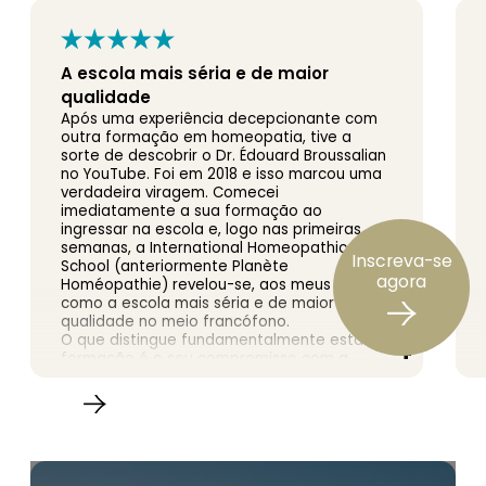
A escola mais séria e de maior
qualidade
Após uma experiência decepcionante com
outra formação em homeopatia, tive a
sorte de descobrir o Dr. Édouard Broussalian
no YouTube. Foi em 2018 e isso marcou uma
verdadeira viragem. Comecei
imediatamente a sua formação ao
ingressar na escola e, logo nas primeiras
semanas, a International Homeopathic
Inscreva-se
School (anteriormente Planète
agora
Homéopathie) revelou-se, aos meus olhos,
como a escola mais séria e de maior
qualidade no meio francófono.
O que distingue fundamentalmente esta
formação é o seu compromisso com a
Homeopatia PURA. É, tanto quanto sei, a
única escola que nos incentiva a estudar em
profundidade o «Organon da Arte de Curar»,
de Samuel Hahnemann. O ensino baseia-se
na doutrina original e segue
escrupulosamente os escritos do Mestre, tal