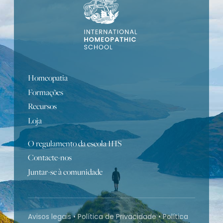
Homeopatia
Formações
Recursos
Loja
O regulamento da escola IHS
Contacte-nos
Turkish
Juntar-se à comunidade
Bulgarian
Russian
Spanish
Avisos legais
•
Política de Privacidade
•
Política
German