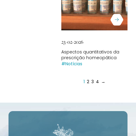
23-02-2026
Aspectos quantitativos da
prescrição homeopática
#Notícias
1
2
3
4
→