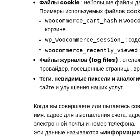
Файлы cookie
: небольшие файлы да
Примеры используемых файлов co
и
woocommerce_cart_hash
wooc
корзине.
: сод
wp_woocommerce_session_
woocommerce_recently_viewed
Файлы журналов (log files)
: отсле
провайдер, посещенные страницы, вре
Теги, невидимые пиксели и аналог
сайте и улучшения наших услуг.
Когда вы совершаете или пытаетесь со
имя, адрес для выставления счета, адр
электронной почты и номер телефона.
«Информация 
Эти данные называются