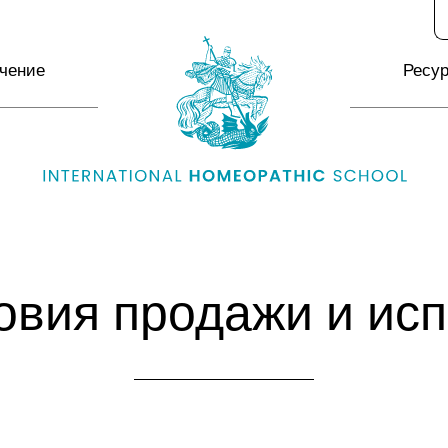
чение
Ресу
вия продажи и ис