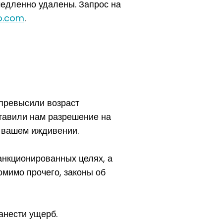
медленно удалены. Запрос на
o.com
.
 превысили возраст
ставили нам разрешение на
 вашем иждивении.
анкционированных целях, а
мимо прочего, законы об
анести ущерб.