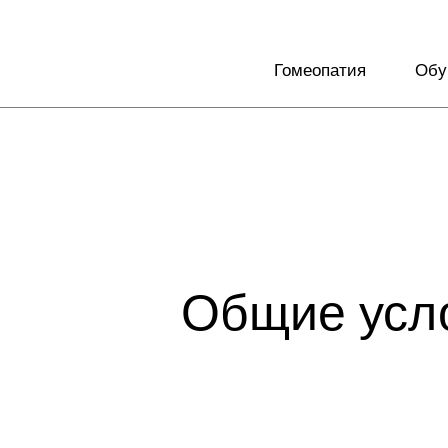
Гомеопатия
Обу
Общие усло