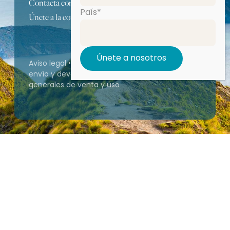
Contacta con nosotros
País*
Únete a la comunidad
Aviso legal
•
Política de privacidad
•
Política de
envío y devolución de libros
•
Condiciones
generales de venta y uso