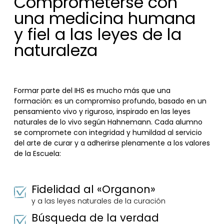
Comprometerse con
el IHS.
Por mi parte, ¡esta formación ha supuesto
una medicina humana
una auténtica revolución en mi vida!
Christophe R. (Francia)
y fiel a las leyes de la
naturaleza
Formar parte del IHS es mucho más que una
formación: es un compromiso profundo, basado en un
pensamiento vivo y riguroso, inspirado en las leyes
naturales de lo vivo según Hahnemann. Cada alumno
se compromete con integridad y humildad al servicio
del arte de curar y a adherirse plenamente a los valores
de la Escuela:
Fidelidad al «Organon»
y a las leyes naturales de la curación
Búsqueda de la verdad