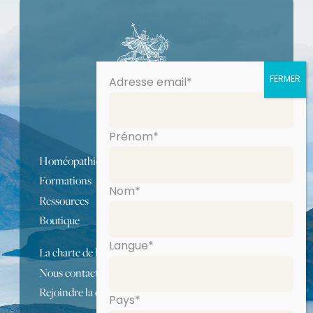
Adresse email*
Prénom*
Homéopathie
Formations
Nom*
Ressources
Boutique
Langue*
La charte de l’école IHS
Nous contacter
Rejoindre la communauté
Pays*