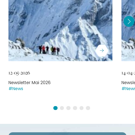
12-05-2026
14-04-
Newsletter Mai 2026
Newsle
#News
#New