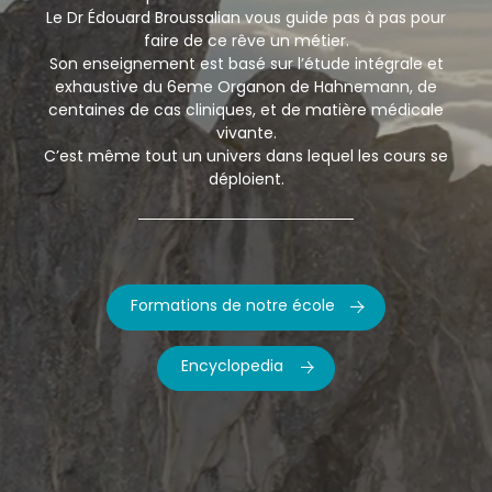
Le Dr Édouard Broussalian vous guide pas à pas pour
faire de ce rêve un métier.
Son enseignement est basé sur l’étude intégrale et
exhaustive du 6eme Organon de Hahnemann, de
centaines de cas cliniques, et de matière médicale
vivante.
C’est même tout un univers dans lequel les cours se
déploient.
Formations de notre école
Encyclopedia