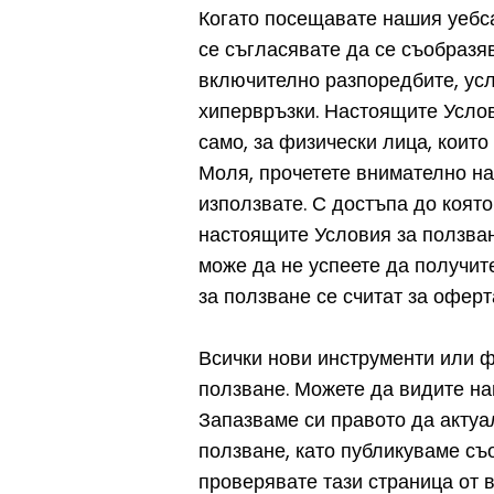
Когато посещавате нашия уебса
се съгласявате да се съобразя
включително разпоредбите, усл
хипервръзки. Настоящите Услов
само, за физически лица, които
Моля, прочетете внимателно на
използвате. С достъпа до която
настоящите Условия за ползван
може да не успеете да получит
за ползване се считат за оферт
Всички нови инструменти или ф
ползване. Можете да видите на
Запазваме си правото да актуа
ползване, като публикуваме съ
проверявате тази страница от 