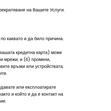
рекратяване на Вашите Услуги.
по каквато и да било причина.
 вашата кредитна карта) може
и мрежи; и (б) промени,
вите връзки или устройствата.
ите.
одавате или експлоатирате
както и който и да е контакт на
ие.