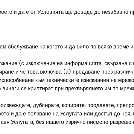
оето и да е от Условията ще доведе до незабавно п
м обслужване на когото и да било по всяко време и 
ржание (с изключение на информацията, свързана с
иране и че това включва (а) предаване през различн
испособяване към техническите изисквания на мрежо
а винаги се криптират при прехвърлянето им по мреж
роизвеждате, дублирате, копирате, продавате, препр
което и да е ползване на Услугата или достъп до нея, 
тавя Услугата, без нашето изрично писмено разрешен