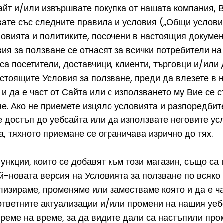
йт и/или извършвате покупка от нашата компания, В
вате със следните правила и условия („Общи условия
овията и политиките, посочени в настоящия докумен
ия за ползване се отнасят за всички потребители на
 са посетители, доставчици, клиенти, търговци и/или
стоящите Условия за ползване, преди да влезете в н
 и да е част от Сайта или с използването му Вие се 
е. Ако не приемете изцяло условията и разпоредбит
е достъп до уебсайта или да използвате неговите ус
а, тяхното приемане се ограничава изрично до тях.
ункции, които се добавят към този магазин, също са
й-новата версия на Условията за ползване по всяко 
лизираме, променяме или заместваме която и да е ч
ответните актуализации и/или промени на нашия уеб
време на време, за да видите дали са настъпили пр