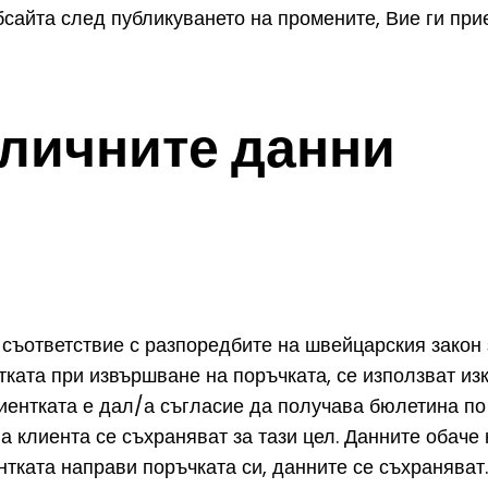
сайта след публикуването на промените, Вие ги при
 личните данни
 съответствие с разпоредбите на швейцарския закон 
тката при извършване на поръчката, се използват из
лиентката е дал/а съгласие да получава бюлетина по
а клиента се съхраняват за тази цел. Данните обаче 
нтката направи поръчката си, данните се съхраняват