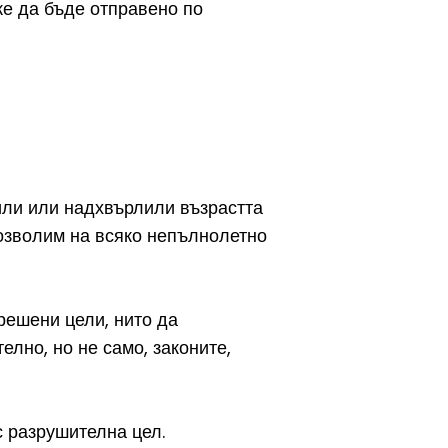
же да бъде отправено по
или или надхвърлили възрастта
позволим на всяко непълнолетно
решени цели, нито да
лно, но не само, законите,
с разрушителна цел.