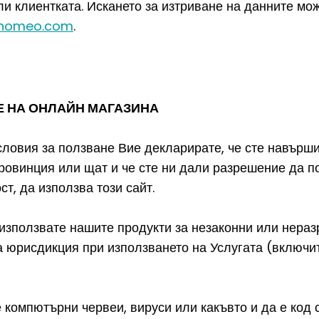
ли клиентката. Искането за изтриване на данните мо
-homeo.com
.
Е НА ОНЛАЙН МАГАЗИНА
ловия за ползване Вие декларирате, че сте навърш
провинция или щат и че сте ни дали разрешение да 
ст, да използва този сайт.
 използвате нашите продукти за незаконни или нераз
 юрисдикция при използването на Услугата (включите
 компютърни червеи, вируси или какъвто и да е код 