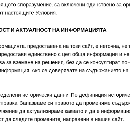
оящото споразумение, са включени единствено за ор
ат настоящите Условия.
НОСТ И АКТУАЛНОСТ НА ИНФОРМАЦИЯТА
рмацията, предоставена на този сайт, е неточна, не
предоставя единствено с цел обща информация и не
ва за вземане на решения, без да се консултират по
информация. Ако се доверявате на съдържанието на т
еделени исторически данни. По дефиниция историчес
справка. Запазваме си правото да променяме съдържа
лжение да актуализираме каквато и да е информация
ст да следите промените, направени в нашия сайт.