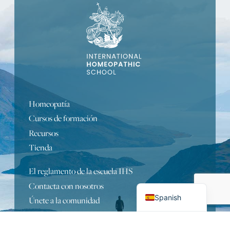
Portuguese
Turkish
Homeopatía
Bulgarian
Cursos de formación
Russian
Recursos
Tienda
German
English
El reglamento de la escuela IHS
French
Contacta con nosotros
Spanish
Únete a la comunidad