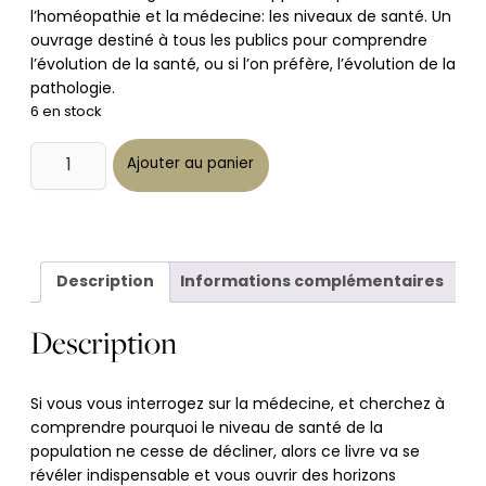
l’homéopathie et la médecine: les niveaux de santé. Un
ouvrage destiné à tous les publics pour comprendre
l’évolution de la santé, ou si l’on préfère, l’évolution de la
pathologie.
6 en stock
Alternative:
quantité
de
Ajouter au panier
Les
niveaux
de
santé
-
George
Vithoulkas
Description
Informations complémentaires
et
Erik
van
Woensel
Description
Si vous vous interrogez sur la médecine, et cherchez à
comprendre pourquoi le niveau de santé de la
population ne cesse de décliner, alors ce livre va se
révéler indispensable et vous ouvrir des horizons