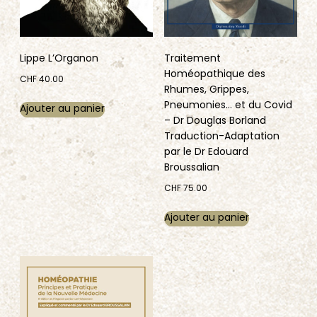
Lippe L’Organon
Traitement
Homéopathique des
CHF
40.00
Rhumes, Grippes,
Pneumonies… et du Covid
Ajouter au panier
– Dr Douglas Borland
Traduction-Adaptation
par le Dr Edouard
Broussalian
CHF
75.00
Ajouter au panier